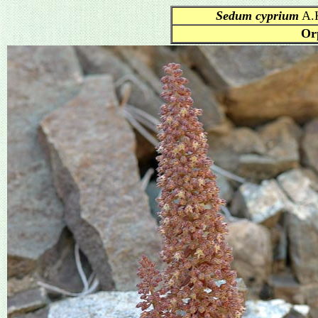
Sedum cyprium
A.K
Or