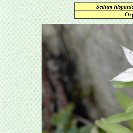
Sedum hispan
Orp