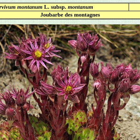
rvivum montanum
L. subsp.
montanum
Joubarbe des montagnes