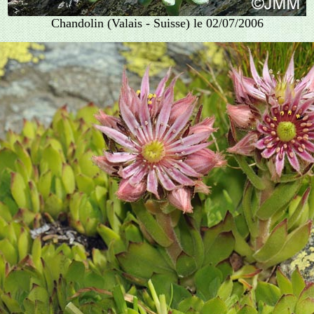
Chandolin (Valais - Suisse) le 02/07/20
06