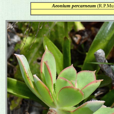
Aeonium percarneum
(R.P.Mur