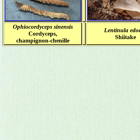
Ophiocordyceps sinensis
Lentinula edo
Cordyceps,
Shiitake
champignon-chenille