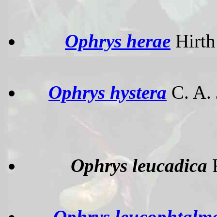
Ophrys herae
Hirth
Ophrys hystera
C. A.
Ophrys leucadica
Ophrys leucophtalm