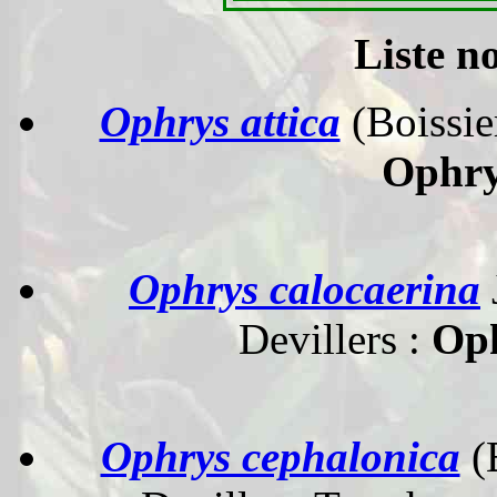
Liste n
Ophrys attica
(Boissi
Ophry
Ophrys calocaerina
Devillers :
Oph
Ophrys cephalonica
(