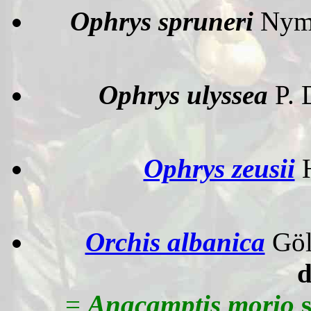
Ophrys spruneri
Nym
Ophrys ulyssea
P. 
Ophrys zeusii
Orchis albanica
Göl
d
=
Anacamptis morio