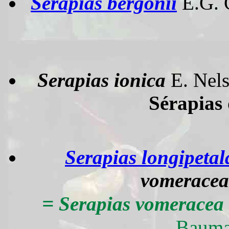
Serapias bergonii
E.G. 
Serapias ionica
E. Nel
Sérapias 
Serapias longipetal
vomeracea
=
Serapias vomeracea
Bauma