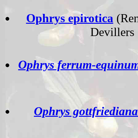
Ophrys epirotica
(Ren
Devillers
Ophrys ferrum-equinu
Ophrys gottfriediana