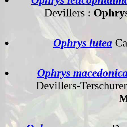
Devillers :
Ophrys
Ophrys lutea
Cav
Ophrys macedonic
Devillers-Terschuren
M