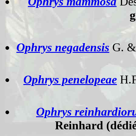
Ophrys mammosa
Des
g
Ophrys negadensis
G. &
Ophrys penelopeae
H.F
Ophrys reinhardio
Reinhard (dédié