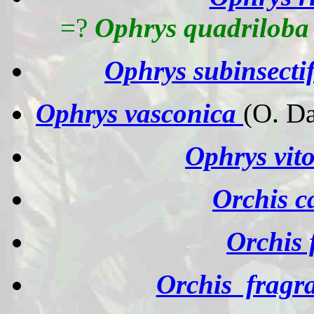
=?
Ophrys quadriloba
Ophrys subinsecti
Ophrys vasconica
(O. Da
Ophrys vito
Orchis c
Orchis 
Orchis fragra