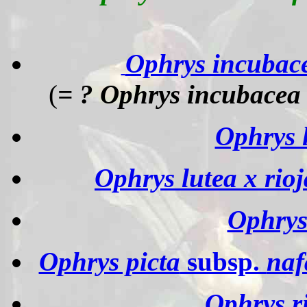
Ophrys incubac
(
=
? Ophrys incubace
Ophrys 
Ophrys lutea x rio
Ophrys
Ophrys picta
subsp.
naf
Ophrys r