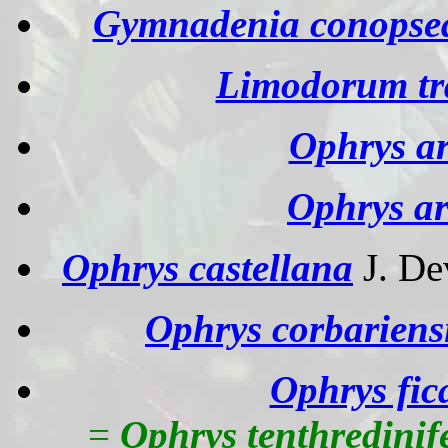
Gymnadenia conops
Limodorum tr
Ophrys ar
Ophrys ar
Ophrys castellana
J. De
Ophrys corbariens
Ophrys fic
=
Ophrys tenthredinif