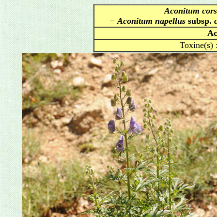
Aconitum cor
=
Aconitum napellus
subsp.
Ac
Toxine(s) 