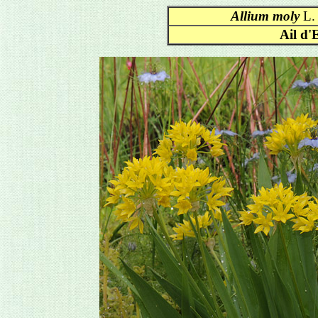
Allium moly
L.
Ail d'