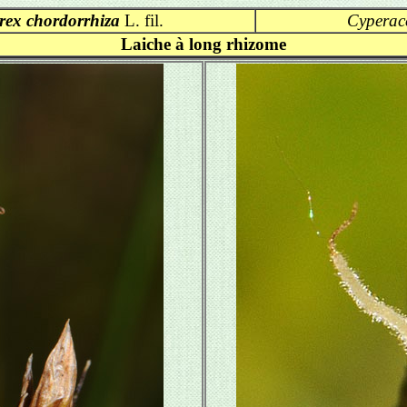
rex chordorrhiza
L. fil.
Cyperac
Laiche à long rhizome