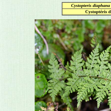
Cystopteris diaphana
Cystoptéris 