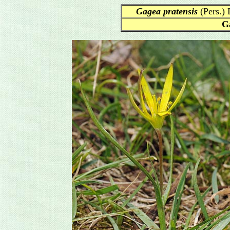
Gagea pratensis
(Pers.)
G