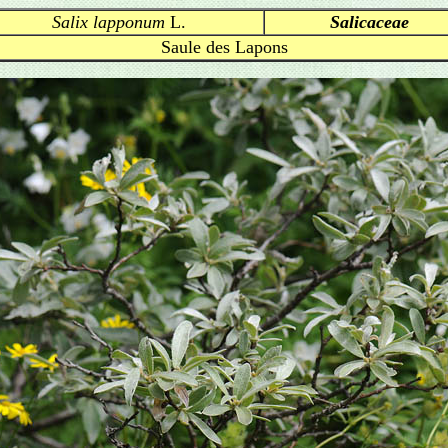
Salix lapponum
L.
Salicaceae
Saule des Lapons