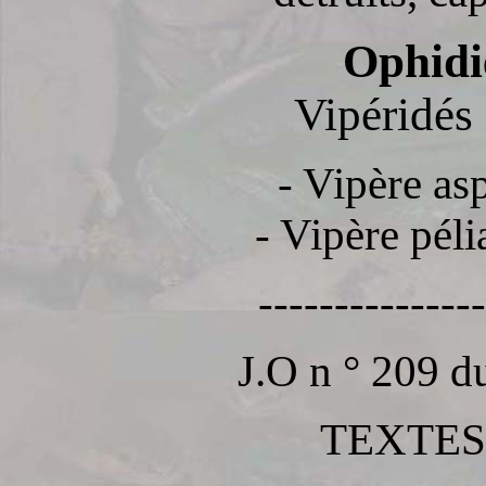
Ophidie
Vipéridés
- Vipère asp
- Vipère péli
---------------
J.O n ° 209 d
TEXTE