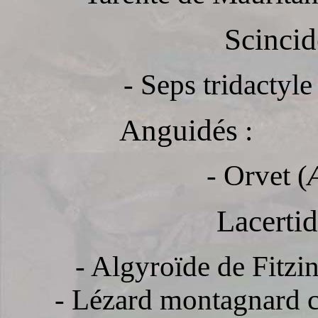
Scincidé
- Seps tridactyle
Anguidés
:
- Orvet (
Lacertidé
- Algyroïde de Fitzin
- Lézard montagnard c