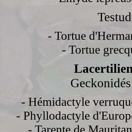
Testud
- Tortue d'Herma
- Tortue grecq
Lacertilie
Geckonidés
- Hémidactyle verruqu
- Phyllodactyle d'Europ
- Tarente de Mauritan