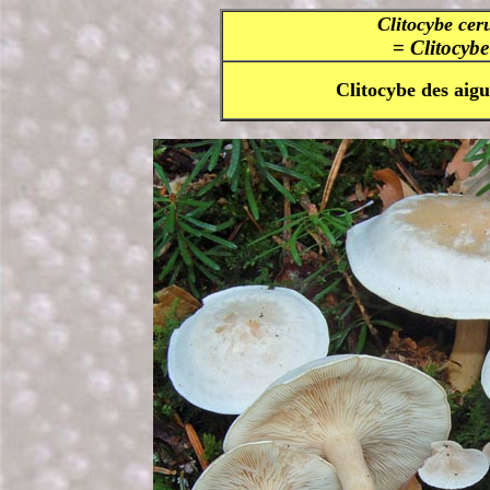
Clitocybe cer
=
Clitocyb
Clitocybe des aigu