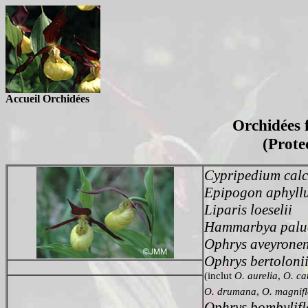
Accueil Orchidées
Orchidées 
(Prote
Cypripedium calc
Epipogon aphyll
Liparis loeselii
Hammarbya palu
Ophrys aveyronen
Ophrys bertolonii 
(inclut
O. aurelia
,
O. ca
O. drumana
,
O. magnifl
Ophrys bombylifl