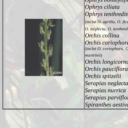
Ophrys ciliata
Ophrys tenthredini
(inclut
O. aprilia
,
O. fi
O. neglecta
,
O. tenthred
Orchis collina
Orchis coriophora
(inclut
O. coriophora, O
martrinii
)
Orchis longicorn
Orchis pauciflora
Orchis spitzelii
Serapias neglect
Serapias nurrica
Serapias parviflo
Spiranthes aestiv